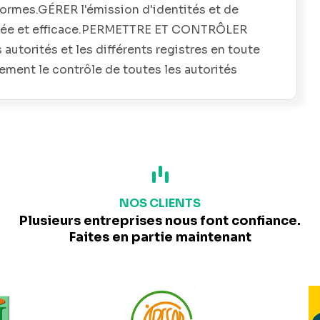
rmes.GÉRER l'émission d'identités et de
sée et efficace.PERMETTRE ET CONTRÔLER
autorités et les différents registres en toute
ment le contrôle de toutes les autorités
n, inspection, contrôle des frontières). PERMIS
OUR UNE IDENTIFICATION SÉCURISÉE,
polycarbonate, PET ou PVCPlus de 40
ntact, sans contact ou double
e personnalisation Les permis de conduire
ent être contrôlés et vérifiés par la police de la
NOS CLIENTS
un appareil mobile. APPROUVÉ PAR LES
Plusieurs entreprises nous font confiance.
INENTS. PLUS DE 200 ANS D'EXPÉRIENCE.
Faites en partie maintenant