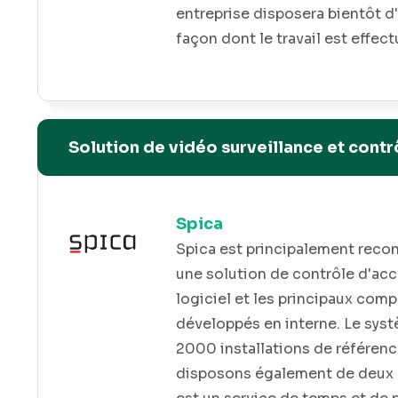
entreprise disposera bientôt d
façon dont le travail est effect
Solution de vidéo surveillance et contr
Spica
er des
Spica est principalement reco
iques
une solution de contrôle d'acc
es de
logiciel et les principaux com
de
développés en interne. Le sy
its sont
2000 installations de référenc
inée aux
disposons également de deux n