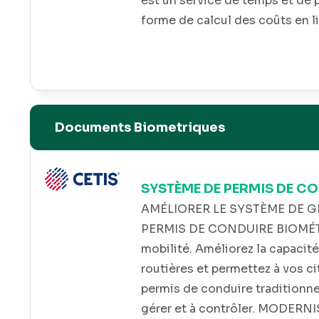
ité. La
est un service de temps et de 
ilibre
forme de calcul des coûts en li
e aux
améras
s
 à
ces
Documents Biometriques
ions.
 les
SYSTÈME DE PERMIS DE C
AMÉLIORER LE SYSTÈME DE GE
PERMIS DE CONDUIRE BIOMÉTRI
mobilité. Améliorez la capacité
routières et permettez à vos c
permis de conduire traditionnel
gérer et à contrôler. MODERNIS