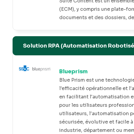
 délais
Suite Content est un ensemble
la
(ECM), y compris une plate-for
documents et des dossiers, de 
, à la
des applications et add-ons tel
 métier
l'auto-classification,la gesti
d'ingénierie.
Solution RPA (Automatisation Robotisé
Blueprism
Blue Prism est une technologie
l'efficacité opérationnelle et l
en facilitant l'automatisation 
pour les utilisateurs professio
utilisateurs, l'automatisation p
sécurisée, évolutive et facile 
industrie, département ou me