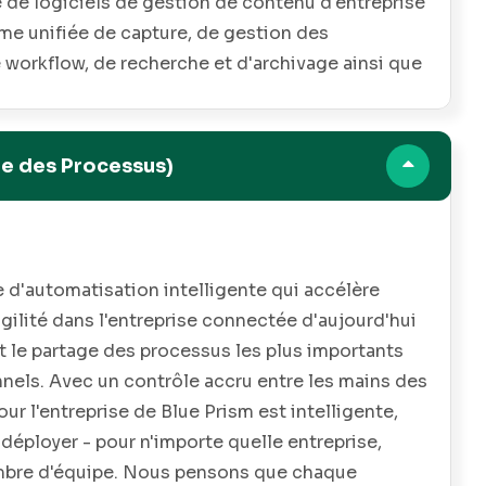
 de logiciels de gestion de contenu d'entreprise
me unifiée de capture, de gestion des
workflow, de recherche et d'archivage ainsi que
s que le courrier électronique, l'e-discovery,
on des contrats et la gestion des documents
e des Processus)
 d'automatisation intelligente qui accélère
'agilité dans l'entreprise connectée d'aujourd'hui
et le partage des processus les plus importants
nnels. Avec un contrôle accru entre les mains des
our l'entreprise de Blue Prism est intelligente,
à déployer - pour n'importe quelle entreprise,
mbre d'équipe. Nous pensons que chaque