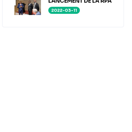
LANCEMENT DE LA RPA
2022-03-11
ABBYY
ABBYY FineReader est un logiciel « tout-en-
caractères (OCR) et de traitement PDF, perme
productivité dans la gestion de documents. Il
faciles d'utilisation pour accéder aux infor
documents papier et PDF... Jusqu'à 190 langu
reconnaissance de texte, plus que tout autre