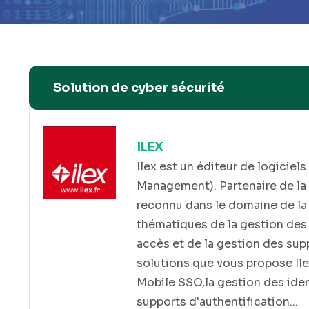
Solution de cyber sécurité
ILEX
el
Ilex est un éditeur de logiciel
 de
Management). Partenaire de la 
es
reconnu dans le domaine de la
 variété
thématiques de la gestion des i
ent
accès et de la gestion des supp
elé
solutions que vous propose Ilex
se tout
Mobile SSO,la gestion des ident
nce, il
supports d'authentification...