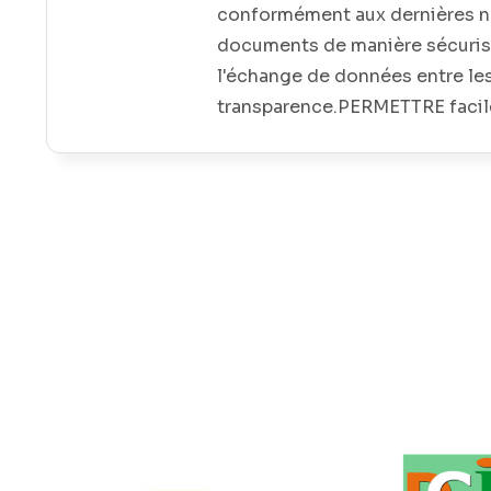
conformément aux dernières no
documents de manière sécuri
l'échange de données entre les 
transparence.PERMETTRE facile
(police, bureau de l'immigratio
DE CONDUIRE BIOMÉTRIQUE P
EFFICACE ET FIABLE Carte en 
fonctionnalités de sécuritéCo
interfaceDifférentes options d
électroniques sans contact peuv
circulation sur la route avec 
GOUVERNEMENTS SUR 4 CONT