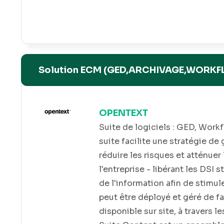
s et
tion
t un
giciel
Solution ECM (GED,ARCHIVAGE,WORKF
 de
e, la
OPENTEXT
s telles
Suite de logiciels : GED, Work
t
s, y
suite facilite une stratégie de
eur via
réduire les risques et atténue
par
l'entreprise - libérant les DSI 
s toute
de l'information afin de stimul
es, de
peut être déployé et géré de f
 bureau
disponible sur site, à travers 