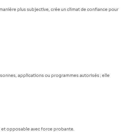
manière plus subjective, crée un climat de confiance pour
sto
de 
ém
dém
ins
par
ersonnes, applications ou programmes autorisés ; elle
grâ
héb
aut
adm
le et opposable avec force probante.