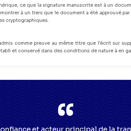
érique, ce que la signature manuscrite est à un docum
émontrer à un tiers que le document a été approuvé par 
es cryptographiques.
t admis comme preuve au même titre que l'écrit sur sup
établi et conservé dans des conditions de nature à en gara
confiance et acteur principal de la tra